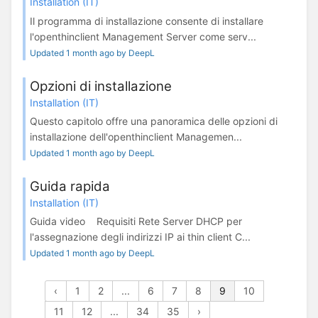
Installation (IT)
Il programma di installazione consente di installare
l'openthinclient Management Server come serv...
Updated 1 month ago by DeepL
Opzioni di installazione
Installation (IT)
Questo capitolo offre una panoramica delle opzioni di
installazione dell'openthinclient Managemen...
Updated 1 month ago by DeepL
Guida rapida
Installation (IT)
Guida video Requisiti Rete Server DHCP per
l'assegnazione degli indirizzi IP ai thin client C...
Updated 1 month ago by DeepL
‹
1
2
...
6
7
8
9
10
11
12
...
34
35
›