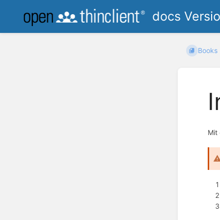
docs Versi
Books
I
Mit