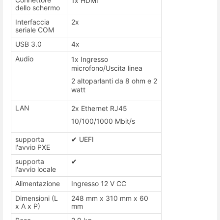
1x HDMI
dello schermo
Interfaccia
2x
seriale COM
USB 3.0
4x
Audio
1x Ingresso
microfono/Uscita linea
2 altoparlanti da 8 ohm e 2
watt
LAN
2x Ethernet RJ45
10/100/1000 Mbit/s
supporta
✔
UEFI
l'avvio PXE
supporta
✔
l'avvio locale
Alimentazione
Ingresso 12 V CC
Dimensioni (L
248 mm x 310 mm x 60
x A x P)
mm