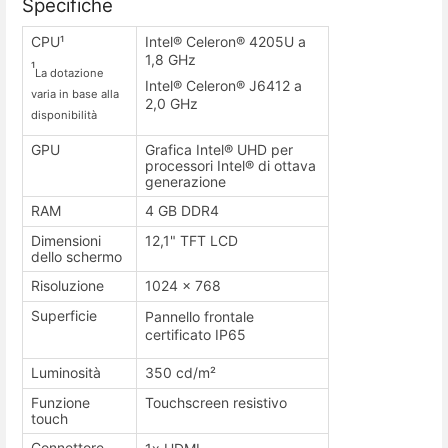
Specifiche
CPU¹
Intel® Celeron® 4205U a
1,8 GHz
¹
La dotazione
Intel® Celeron® J6412 a
varia in base alla
2,0 GHz
disponibilità
GPU
Grafica Intel® UHD per
processori Intel® di ottava
generazione
RAM
4 GB DDR4
Dimensioni
12,1" TFT LCD
dello schermo
Risoluzione
1024 x 768
Superficie
Pannello frontale
certificato IP65
Luminosità
350 cd/m²
Funzione
Touchscreen resistivo
touch
Connettore