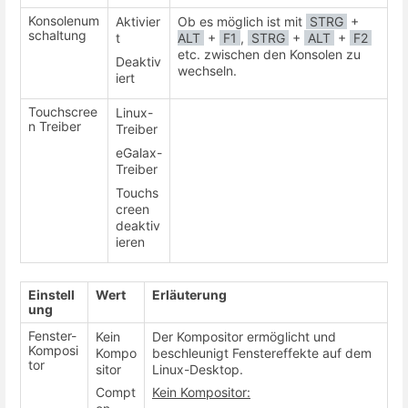
Konsolenum
Aktivier
Ob es möglich ist mit
STRG
+
schaltung
t
ALT
+
F1
,
STRG
+
ALT
+
F2
etc. zwischen den Konsolen zu
Deaktiv
wechseln.
iert
Touchscree
Linux-
n Treiber
Treiber
eGalax-
Treiber
Touchs
creen
deaktiv
ieren
Einstell
Wert
Erläuterung
ung
Fenster-
Kein
Der Kompositor ermöglicht und
Komposi
Kompo
beschleunigt Fenstereffekte auf dem
tor
sitor
Linux-Desktop.
Compt
Kein Kompositor: