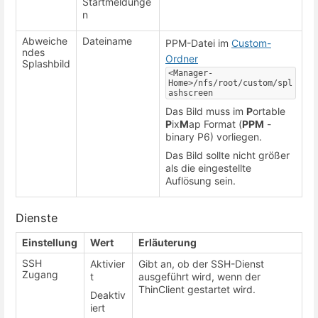
Startmeldunge
n
Abweiche
Dateiname
PPM-Datei im
Custom-
ndes
Ordner
Splashbild
<Manager-
Home>/nfs/root/custom/spl
ashscreen
Das Bild muss im
P
ortable
P
ix
M
ap Format (
PPM
-
binary P6) vorliegen.
Das Bild sollte nicht größer
als die eingestellte
Auflösung sein.
Dienste
Einstellung
Wert
Erläuterung
SSH
Aktivier
Gibt an, ob der SSH-Dienst
Zugang
t
ausgeführt wird, wenn der
ThinClient gestartet wird.
Deaktiv
iert