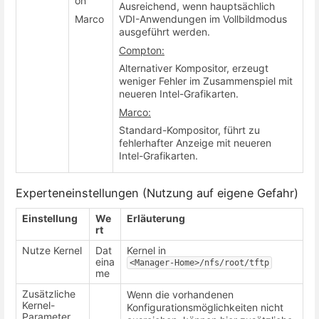
on
Ausreichend, wenn hauptsächlich
Marco
VDI-Anwendungen im Vollbildmodus
ausgeführt werden.
Compton:
Alternativer Kompositor, erzeugt
weniger Fehler im Zusammenspiel mit
neueren Intel-Grafikarten.
Marco:
Standard-Kompositor, führt zu
fehlerhafter Anzeige mit neueren
Intel-Grafikarten.
Experteneinstellungen (Nutzung auf eigene Gefahr)
Einstellung
We
Erläuterung
rt
Nutze Kernel
Dat
Kernel in
eina
<Manager-Home>/nfs/root/tftp
me
Zusätzliche
Wenn die vorhandenen
Kernel-
Konfigurationsmöglichkeiten nicht
Parameter