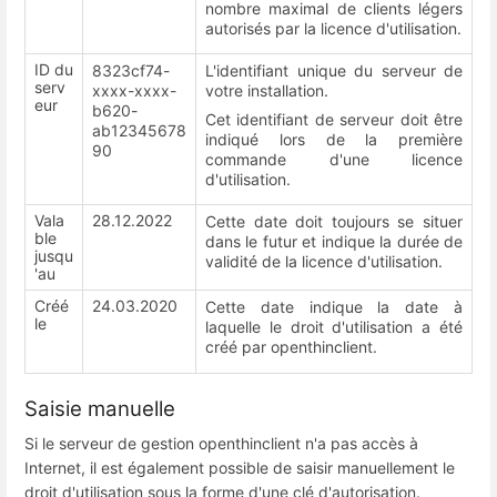
nombre maximal de clients légers
autorisés par la licence d'utilisation.
ID du
83
23cf7
4
-
L'identifiant unique du serveur de
serv
xxxx-xxxx-
votre installation.
eur
b620-
Cet identifiant de serveur doit être
ab
12345678
indiqué lors de la première
9
0
commande d'une licence
d'utilisation.
Vala
28.12.2022
Cette date doit toujours se situer
ble
dans le futur et indique la durée de
jusqu
validité de la licence d'utilisation.
'au
Créé
24.03.2020
Cette date indique la date à
le
laquelle le droit d'utilisation a été
créé par openthinclient.
Saisie manuelle
Si le serveur de gestion openthinclient n'a pas accès à
Internet, il est également possible de saisir manuellement le
droit d'utilisation sous la forme d'une clé d'autorisation.