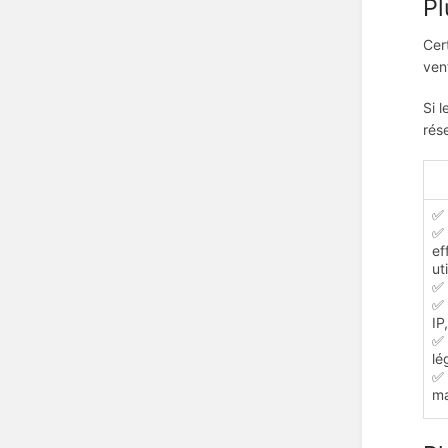
Pl
Cer
ven
Si 
rés
✅ 
✅ 
ef
ut
✅ 
✅ 
IP
✅ 
lé
✅ 
ma