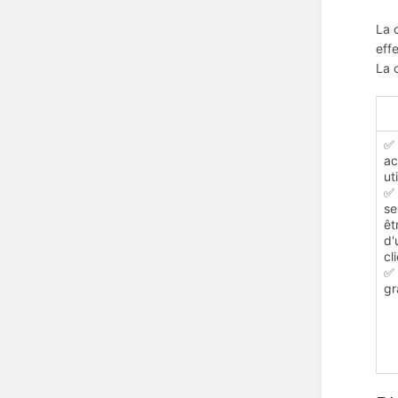
La 
eff
La c
✅ 
ac
ut
✅ 
se
êt
d'
cl
✅ 
gr