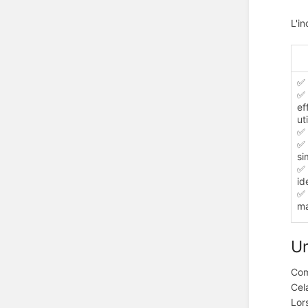
L'i
✅ 
✅ 
ef
ut
✅ 
✅ 
si
✅ 
id
✅ 
ma
Un
Com
Cel
Lor