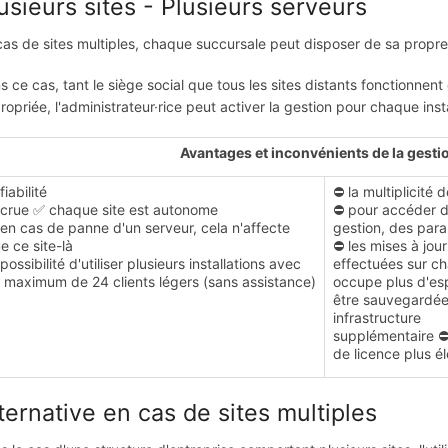
usieurs sites - Plusieurs serveurs
cas de sites multiples, chaque succursale peut disposer de sa propre i
s ce cas, tant le siège social que tous les sites distants fonctionne
ropriée, l'administrateur·rice peut activer la gestion pour chaque ins
Avantages et inconvénients de la gesti
fiabilité
⛔ la multiplicité 
crue ✅ chaque site est autonome
⛔ pour accéder de
en cas de panne d'un serveur, cela n'affecte
gestion, des par
e ce site-là
⛔ les mises à jour
possibilité d'utiliser plusieurs installations avec
effectuées sur ch
 maximum de 24 clients légers (sans assistance)
occupe plus d'esp
être sauvegardée
infrastructure
supplémentaire ⛔ 
de licence plus é
ternative en cas de sites multiples