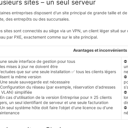
usieurs sites – un seul serveur
taines entreprises disposent d'un site principal de grande taille et d
te, des entrepôts ou des succursales.
les sites sont connectés au siège via un VPN, un client léger situé sur 
eau par PXE, exactement comme sur le site principal.
Avantages et inconvénients
une seule interface de gestion pour tous
⛔ 
les mises à jour ne doivent être
un
fectuées que sur une seule installation ✅ tous les clients légers
ne
ilisent la même version
⛔ 
Une seule sauvegarde est nécessaire
po
Configuration du réseau (par exemple, réservation d'adresses
s'
, VLAN) simplifiée
⛔ 
En cas d'utilisation de la version Entreprise pour ≥ 25 clients
lo
gers, un seul identifiant de serveur et une seule facturation
di
Un seul système hôte doit faire l'objet d'une licence ou d'une
⛔ 
intenance
né