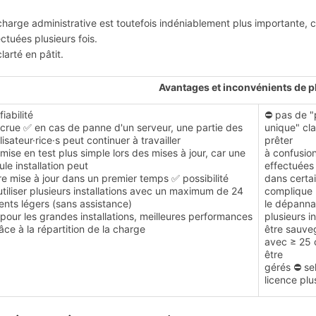
charge administrative est toutefois indéniablement plus importante, c
ectuées plusieurs fois.
larté en pâtit.
Avantages et inconvénients de p
fiabilité
⛔ pas de "
crue ✅ en cas de panne d'un serveur, une partie des
unique" cla
ilisateur·rice·s peut continuer à travailler
prêter
mise en test plus simple lors des mises à jour, car une
à confusion
ule installation peut
effectuées 
re mise à jour dans un premier temps ✅ possibilité
dans certai
utiliser plusieurs installations avec un maximum de 24
complique
ients légers (sans assistance)
le dépanna
pour les grandes installations, meilleures performances
plusieurs i
âce à la répartition de la charge
être sauveg
avec ≥ 25 c
être
gérés ⛔ sel
licence pl