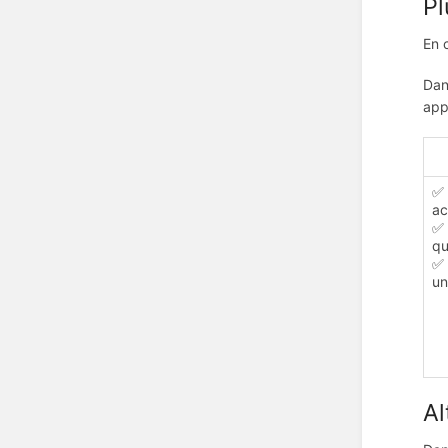
Pl
En 
Dan
app
✅ 
ac
✅ 
qu
✅ 
un
Al