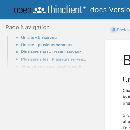
docs Versi
Page Navigation
Books
Un site - Un serveur
Un site – plusieurs serveurs
Plusieurs sites – un seul serveur
B
Plusieurs sites - Plusieurs serveurs
Alternative en cas de sites multiples
Un
Cha
tou
pre
Si 
et 
En c