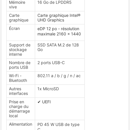
Mémoire
16 Go de LPDDR5
vive
Carte
Carte graphique Intel®
graphique
UHD Graphics
Écran
eDP 12 po - résolution
maximale 2160 x 1440
Support de
SSD SATA M.2 de 128
stockage
Go
interne
Nombre de
2 ports USB-C
ports USB
Wi-Fi -
802.11 a / b / g / n / ac
Bluetooth
Autres
1x MicroSD
interfaces
Prise en
✔ UEFI
charge du
démarrage
local
Alimentation
PD 45 W USB de type
C