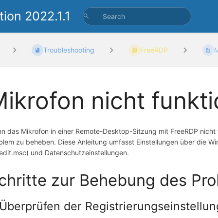
ion 2022.1.1
Se
Troubleshooting
FreeRDP
M
ikrofon nicht funkti
n das Mikrofon in einer Remote-Desktop-Sitzung mit FreeRDP nicht fu
blem zu beheben. Diese Anleitung umfasst Einstellungen über die Win
edit.msc) und Datenschutzeinstellungen.
chritte zur Behebung des Pr
 Überprüfen der Registrierungseinstellu