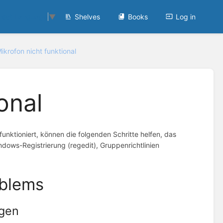
Shelves
Books
Log in
lect Language
▼
ikrofon nicht funktional
onal
nktioniert, können die folgenden Schritte helfen, das
dows-Registrierung (regedit), Gruppenrichtlinien
oblems
ngen