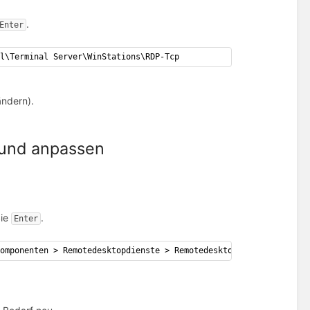
.
Enter
ol\Terminal Server\WinStations\RDP-Tcp
ändern).
n und anpassen
Sie
.
Enter
Komponenten > Remotedesktopdienste > Remotedesktop-Sitzungshost 