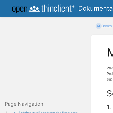
Dokumentat
Books
M
Wen
Pro
(gp
S
1.
Schritte zur Behebung des Problems