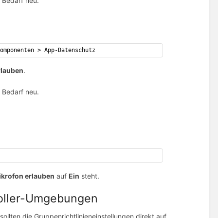
 Bedarf neu.
Komponenten > App-Datenschutz
rlauben
.
 Bedarf neu.
Mikrofon erlauben
auf
Ein
steht.
roller-Umgebungen
ollten die Gruppenrichtlinieneinstellungen direkt auf