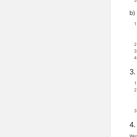
b)
3.
4.
Wen