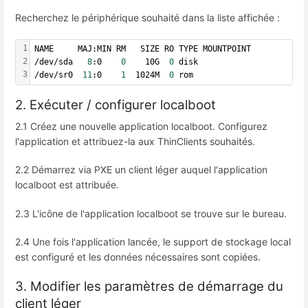
Recherchez le périphérique souhaité dans la liste affichée :
1
NAME     MAJ:MIN RM   SIZE RO TYPE MOUNTPOINT
2
/dev/sda   
8
:0    
0
    10G  
0
 disk
3
/dev/sr0  
11
:0    
1
  1024M  
0
 rom
2. Exécuter / configurer localboot
2.1 Créez une nouvelle application localboot. Configurez
l'application et attribuez-la aux ThinClients souhaités.
2.2 Démarrez via PXE un client léger auquel l'application
localboot est attribuée.
2.3 L'icône de l'application localboot se trouve sur le bureau.
2.4 Une fois l'application lancée, le support de stockage local
est configuré et les données nécessaires sont copiées.
3. Modifier les paramètres de démarrage du
client léger