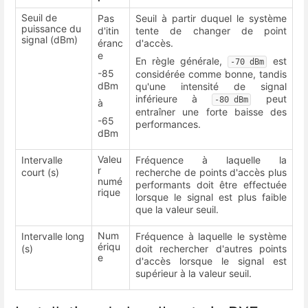
Seuil de
Pas
Seuil à partir duquel le système
puissance du
d'itin
tente de changer de point
signal (dBm)
éranc
d'accès.
e
En règle générale,
est
-70 dBm
-85
considérée comme bonne, tandis
dBm
qu'une intensité de signal
inférieure à
peut
-80 dBm
à
entraîner une forte baisse des
-65
performances.
dBm
Valeu
Intervalle
Fréquence à laquelle la
r
court (s)
recherche de points d'accès plus
numé
performants doit être effectuée
rique
lorsque le signal est plus faible
que la valeur seuil.
Num
Intervalle long
Fréquence à laquelle le système
ériqu
(s)
doit rechercher d'autres points
e
d'accès lorsque le signal est
supérieur à la valeur seuil.