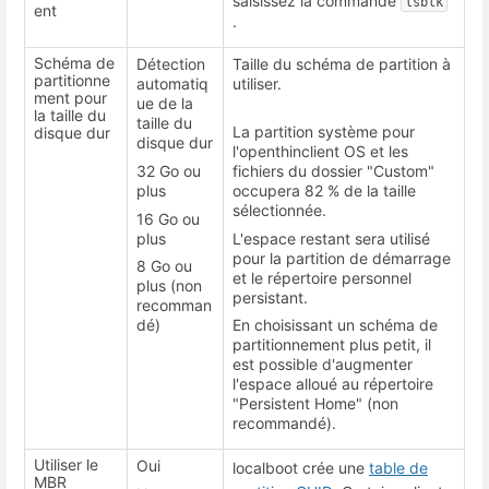
saisissez la commande
lsblk
ent
.
Schéma de
Détection
Taille du schéma de partition à
partitionne
automatiq
utiliser.
ment pour
ue de la
la taille du
taille du
La partition système pour
disque dur
disque dur
l'openthinclient OS et les
32 Go ou
fichiers du dossier "Custom"
plus
occupera 82 % de la taille
sélectionnée.
16 Go ou
plus
L'espace restant sera utilisé
pour la partition de démarrage
8 Go ou
et le répertoire personnel
plus (non
persistant.
recomman
dé)
En choisissant un schéma de
partitionnement plus petit, il
est possible d'augmenter
l'espace alloué au répertoire
"Persistent Home" (non
recommandé).
Utiliser le
Oui
localboot crée une
table de
MBR