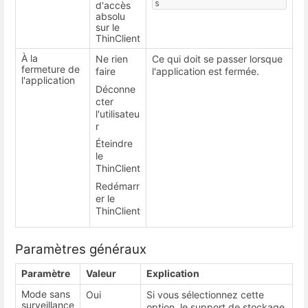
s
d'accès
absolu
sur le
ThinClient
À la
Ne rien
Ce qui doit se passer lorsque
fermeture de
faire
l'application est fermée.
l'application
Déconne
cter
l'utilisateu
r
Éteindre
le
ThinClient
Redémarr
er le
ThinClient
Paramètres généraux
Paramètre
Valeur
Explication
Mode sans
Oui
Si vous sélectionnez cette
surveillance
option, le support de stockage