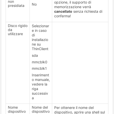
non
opzione, il supporto di
No
presidiata
memorizzazione verrà
cancellato
senza richiesta di
conferma!
Disco rigido
Selezionar
da
e in caso
utilizzare
di
installazio
ne su
ThinClient
sda
mmcblk0
mmcblk1
Inseriment
o manuale,
vedere la
riga
successiv
a
Nome
Nome del
Per ottenere il nome del
dispositivo
dispositivo
dispositivo, aprire una shell sul