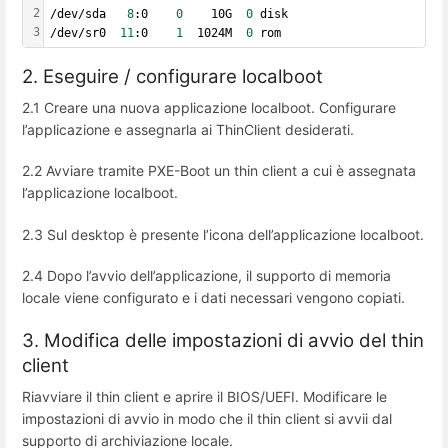
2
/dev/sda   
8
:0    
0
    10G  
0
 disk
3
/dev/sr0  
11
:0    
1
  1024M  
0
 rom
2. Eseguire / configurare localboot
2.1 Creare una nuova applicazione localboot. Configurare
l’applicazione e assegnarla ai ThinClient desiderati.
2.2 Avviare tramite PXE-Boot un thin client a cui è assegnata
l’applicazione localboot.
2.3 Sul desktop è presente l’icona dell’applicazione localboot.
2.4 Dopo l’avvio dell’applicazione, il supporto di memoria
locale viene configurato e i dati necessari vengono copiati.
3. Modifica delle impostazioni di avvio del thin
client
Riavviare il thin client e aprire il BIOS/UEFI. Modificare le
impostazioni di avvio in modo che il thin client si avvii dal
supporto di archiviazione locale.