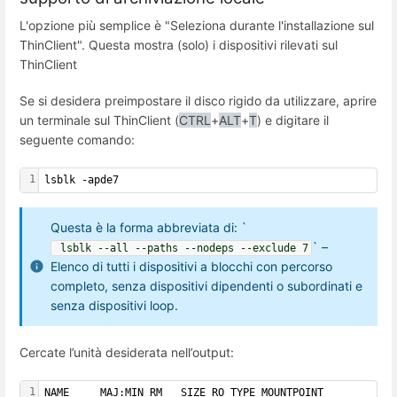
L'opzione più semplice è "Seleziona durante l'installazione sul
ThinClient". Questa mostra (solo) i dispositivi rilevati sul
ThinClient
Se si desidera preimpostare il disco rigido da utilizzare, aprire
un terminale sul ThinClient (
CTRL
+
ALT
+
T
) e digitare il
seguente comando:
1
lsblk -apde7
Questa è la forma abbreviata di: `
` –
 lsblk --all --paths --nodeps --exclude 7
Elenco di tutti i dispositivi a blocchi con percorso
completo, senza dispositivi dipendenti o subordinati e
senza dispositivi loop.
Cercate l’unità desiderata nell’output:
1
NAME     MAJ:MIN RM   SIZE RO TYPE MOUNTPOINT