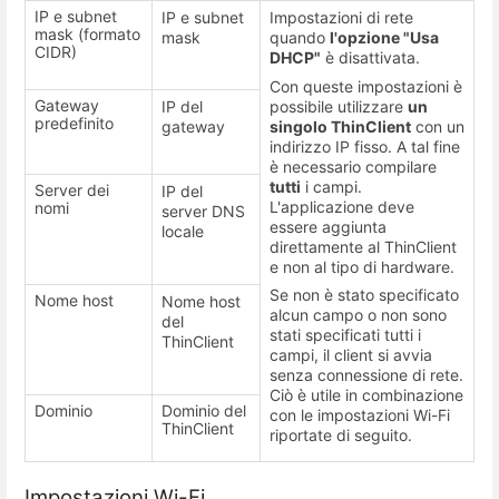
IP e subnet
IP e subnet
Impostazioni di rete
mask (formato
mask
quando
l'opzione "Usa
CIDR)
DHCP"
è disattivata.
Con queste impostazioni è
Gateway
possibile utilizzare
un
IP del
predefinito
singolo ThinClient
con un
gateway
indirizzo IP fisso. A tal fine
è necessario compilare
tutti
i campi.
Server dei
IP del
L'applicazione deve
nomi
server DNS
essere aggiunta
locale
direttamente al ThinClient
e non al tipo di hardware.
Se non è stato specificato
Nome host
Nome host
alcun campo o non sono
del
stati specificati tutti i
ThinClient
campi, il client si avvia
senza connessione di rete.
Ciò è utile in combinazione
Dominio
Dominio del
con le impostazioni Wi-Fi
ThinClient
riportate di seguito.
Impostazioni Wi-Fi