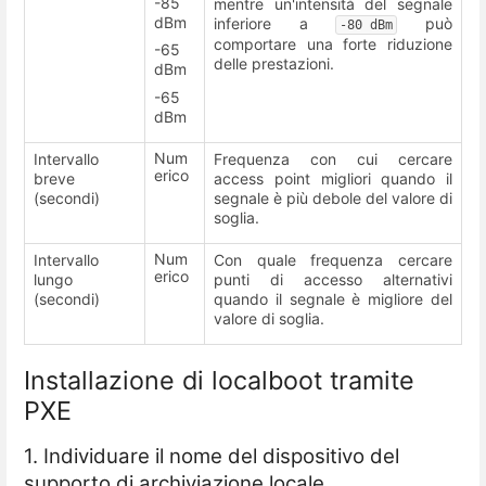
-85
mentre un'intensità del segnale
dBm
inferiore a
può
-80 dBm
comportare una forte riduzione
-65
delle prestazioni.
dBm
-65
dBm
Num
Intervallo
Frequenza con cui cercare
erico
breve
access point migliori quando il
(secondi)
segnale è più debole del valore di
soglia.
Num
Intervallo
Con quale frequenza cercare
erico
lungo
punti di accesso alternativi
(secondi)
quando il segnale è migliore del
valore di soglia.
Installazione di localboot tramite
PXE
1. Individuare il nome del dispositivo del
supporto di archiviazione locale