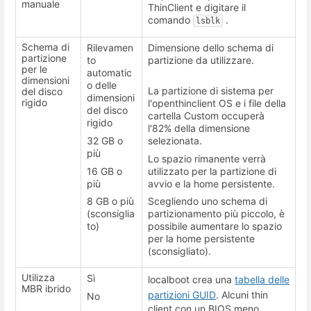
manuale
ThinClient e digitare il
comando
.
lsblk
Schema di
Rilevamen
Dimensione dello schema di
partizione
to
partizione da utilizzare.
per le
automatic
dimensioni
o delle
La partizione di sistema per
del disco
dimensioni
rigido
l'openthinclient OS e i file della
del disco
cartella Custom occuperà
rigido
l'82% della dimensione
32 GB o
selezionata.
più
Lo spazio rimanente verrà
16 GB o
utilizzato per la partizione di
più
avvio e la home persistente.
8 GB o più
Scegliendo uno schema di
(sconsiglia
partizionamento più piccolo, è
to)
possibile aumentare lo spazio
per la home persistente
(sconsigliato).
Utilizza
Sì
localboot crea una
tabella delle
MBR ibrido
partizioni GUID
. Alcuni thin
No
client con un BIOS meno