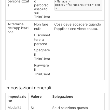
personalizzat
o
<Manager-
a
percorso
Home>/nfs/root/custom/icon
s
assoluto
sul
ThinClient
Al termine
Non fare
Cosa deve accadere quando
dell'applicazi
nulla
l'applicazione viene chiusa.
one
Disconnet
tere la
persona
Spegnere
il
ThinClient
Riavviare
il
ThinClient
Impostazioni generali
Impostazio
Valore
Spiegazione
ne
Modalità
Sì
Se si seleziona questa