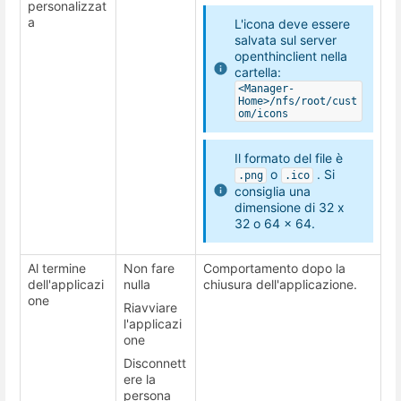
personalizzat
a
L'icona deve essere
salvata sul server
openthinclient nella
cartella:
<Manager-
Home>/nfs/root/cust
om/icons
Il formato del file è
o
. Si
.png
.ico
consiglia una
dimensione di 32 x
32 o 64 x 64.
Al termine
Non fare
Comportamento dopo la
dell'applicazi
nulla
chiusura dell'applicazione.
one
Riavviare
l'applicazi
one
Disconnett
ere la
persona