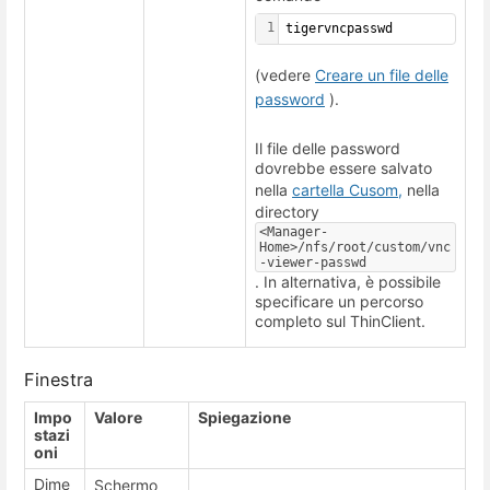
1
tigervncpasswd
(vedere
Creare un file delle
password
).
Il file delle password
dovrebbe essere salvato
nella
cartella Cusom,
nella
directory
<Manager-
Home>/nfs/root/custom/vnc
-viewer-passwd
. In alternativa, è possibile
specificare un percorso
completo sul ThinClient.
Finestra
Impo
Valore
Spiegazione
stazi
oni
Dime
Schermo