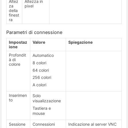
Altez
Altezza in
za
pixel
della
finest
ra
Parametri di connessione
Impostaz
Valore
Spiegazione
ione
Profondit
Automatico
à di
8 colori
colore
64 colori
256 colori
A colori
Inserimen
Solo
to
visualizzazione
Tastiera e
mouse
Sessione
Connessioni
Indicazione al server VNC