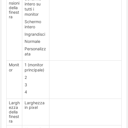
nsioni
intero su
della
tutti i
finest
monitor
ra
Schermo
intero
Ingrandisci
Normale
Personalizz
ata
Monit
1 (monitor
or
principale)
2
3
4
Largh
Larghezza
ezza
in pixel
della
finest
ra