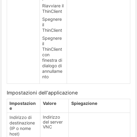
Riavviare il
ThinClient
Spegnere
il
ThinClient
Spegnere
il
ThinClient
con
finestra di
dialogo di
annullame
nto
Impostazioni dell'applicazione
Impostazion
Valore
Spiegazione
e
Indirizzo
Indirizzo di
del server
destinazione
VNC
(IP o nome
host)