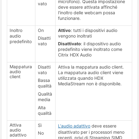
microfono). Questa impostazione
vato
deve essere attivata affinché
l'inoltro delle webcam possa
funzionare.
Inoltro
On
Attivo
: tutti i dispositivi audio
audio
vengono inoltrati
Disatti
predefinito
vato
Disattivato
: il dispositivo audio
predefinito viene inoltrato come
Citrix HDX Audio
Mappatura
Disatti
Attiva la mappatura audio client.
audio
vato
La mappatura audio client viene
client
utilizzata quando HDX
Bassa
MediaStream non è disponibile.
qualità
Qualità
media
Alta
qualità
Attiva
Sì
L'audio adattivo
deve essere
audio
disattivato per i processori meno
No
adattivo
recenti, privi di Streaming SIMD