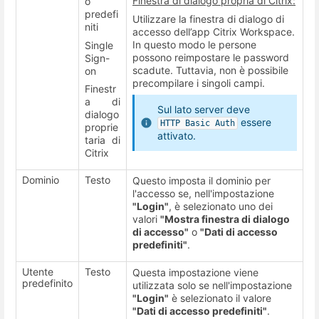
Finestra di dialogo propria di Citrix:
o
predefi
Utilizzare la finestra di dialogo di
niti
accesso dell’app Citrix Workspace.
In questo modo le persone
Single
possono reimpostare le password
Sign-
scadute. Tuttavia, non è possibile
on
precompilare i singoli campi.
Finestr
a di
Sul lato server deve
dialogo
essere
HTTP Basic Auth
proprie
attivato.
taria di
Citrix
Dominio
Testo
Questo imposta il dominio per
l'accesso se, nell'impostazione
"Login"
, è selezionato uno dei
valori
"Mostra finestra di dialogo
di accesso"
o
"Dati di accesso
predefiniti"
.
Utente
Testo
Questa impostazione viene
predefinito
utilizzata solo se nell'impostazione
"Login"
è selezionato il valore
"Dati di accesso predefiniti"
.