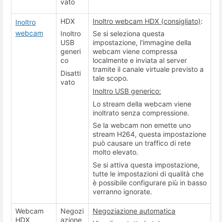
vato
HDX
Inoltro webcam HDX (consigliato)
:
Inoltro
webcam
Inoltro
Se si seleziona questa
USB
impostazione, l'immagine della
generi
webcam viene compressa
co
localmente e inviata al server
tramite il canale virtuale previsto a
Disatti
tale scopo.
vato
Inoltro USB generico:
Lo stream della webcam viene
inoltrato senza compressione.
Se la webcam non emette uno
stream H264, questa impostazione
può causare un traffico di rete
molto elevato.
Se si attiva questa impostazione,
tutte le impostazioni di qualità che
è possibile configurare più in basso
verranno ignorate.
Webcam
Negozi
Negoziazione automatica
HDX
azione