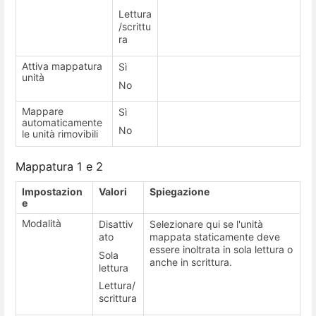
Lettura
/scrittu
ra
Attiva mappatura
Sì
unità
No
Mappare
Sì
automaticamente
No
le unità rimovibili
Mappatura 1 e 2
Impostazion
Valori
Spiegazione
e
Modalità
Disattiv
Selezionare qui se l'unità
ato
mappata staticamente deve
essere inoltrata in sola lettura o
Sola
anche in scrittura.
lettura
Lettura/
scrittura