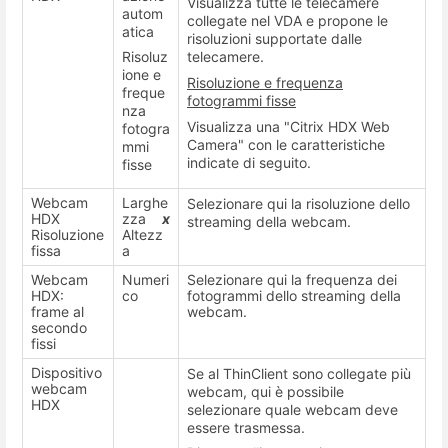
Visualizza tutte le telecamere
autom
collegate nel VDA e propone le
atica
risoluzioni supportate dalle
Risoluz
telecamere.
ione e
Risoluzione e frequenza
freque
fotogrammi fisse
nza
Visualizza una "Citrix HDX Web
fotogra
Camera" con le caratteristiche
mmi
indicate di seguito.
fisse
Webcam
Larghe
Selezionare qui la risoluzione dello
HDX
zza
x
streaming della webcam.
Risoluzione
Altezz
fissa
a
Webcam
Numeri
Selezionare qui la frequenza dei
HDX:
co
fotogrammi dello streaming della
frame al
webcam.
secondo
fissi
Dispositivo
Se al ThinClient sono collegate più
webcam
webcam, qui è possibile
HDX
selezionare quale webcam deve
essere trasmessa.