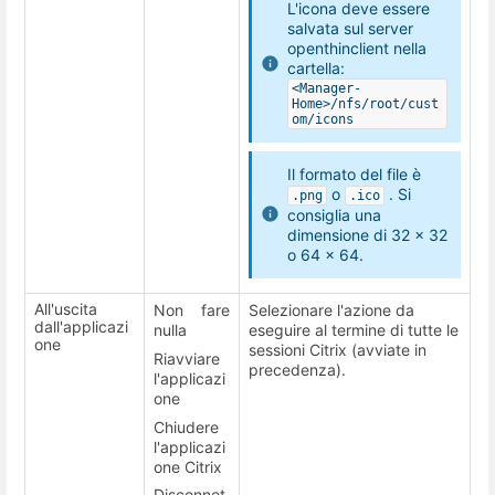
L'icona deve essere
salvata sul server
openthinclient nella
cartella:
<Manager-
Home>/nfs/root/cust
om/icons
Il formato del file è
o
. Si
.png
.ico
consiglia una
dimensione di 32 x 32
o 64 x 64.
All'uscita
Non fare
Selezionare l'azione da
dall'applicazi
nulla
eseguire al termine di tutte le
one
sessioni Citrix (avviate in
Riavviare
precedenza).
l'applicazi
one
Chiudere
l'applicazi
one Citrix
Disconnet