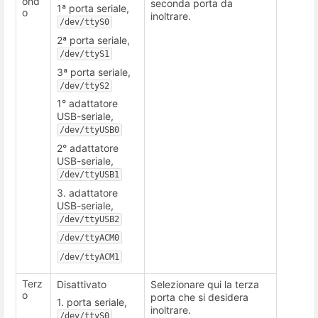
ond
seconda porta da
1ª porta seriale,
o
inoltrare.
/dev/ttyS0
2ª porta seriale,
/dev/ttyS1
3ª porta seriale,
/dev/ttyS2
1° adattatore
USB-seriale,
/dev/ttyUSB0
2° adattatore
USB-seriale,
/dev/ttyUSB1
3. adattatore
USB-seriale,
/dev/ttyUSB2
/dev/ttyACM0
/dev/ttyACM1
Terz
Disattivato
Selezionare qui la terza
o
porta che si desidera
1. porta seriale,
inoltrare.
/dev/ttyS0