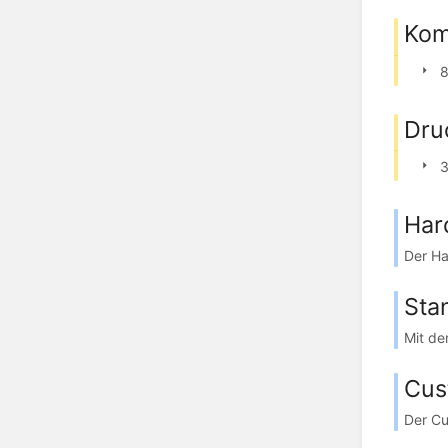
Kom
8
Dru
3
Har
Der Ha
Sta
Mit de
Cus
Der Cu