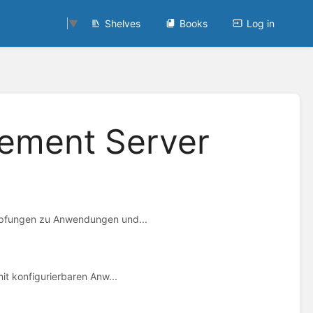
Shelves
Books
Log in
lect Language
▼
ement Server
üpfungen zu Anwendungen und...
it konfigurierbaren Anw...