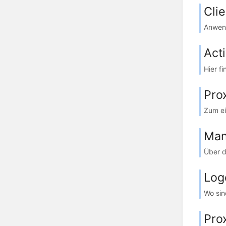
Cli
Anwend
Acti
Hier f
Pro
Zum ei
Man
Über d
Log
Wo sin
Pro