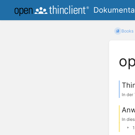
Dokumentat
Books
op
Thi
In der
Anw
In die
1