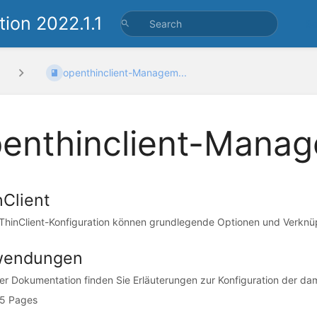
ion 2022.1.1
Se
openthinclient-Managem...
enthinclient-Manag
nClient
 ThinClient-Konfiguration können grundlegende Optionen und Verkn
endungen
ser Dokumentation finden Sie Erläuterungen zur Konfiguration der dam
5 Pages