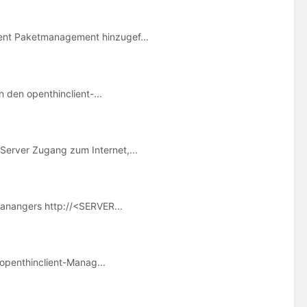
ent Paketmanagement hinzugef...
n den openthinclient-...
erver Zugang zum Internet,...
anangers http://<SERVER...
 openthinclient-Manag...