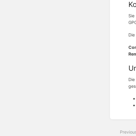
Ko
Sie
GPO
Die
Com
Rem
Un
Die
ges
Enter
section
select
Previou
mode