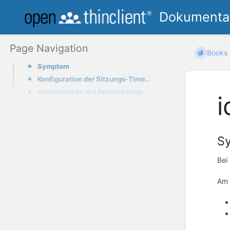
Dokumentat
Page Navigation
Books
Symptom
Konfiguration der Sitzungs-Timeouts
Unterdrücken des Fehlerdialogs
i
S
Bei
Am 