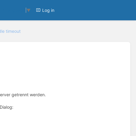
Log in
ect Language
▼
dle timeout
Server getrennt werden.
Dialog: