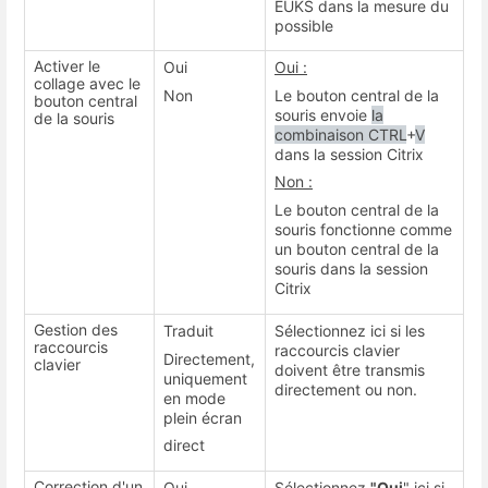
EUKS dans la mesure du
possible
Activer le
Oui
Oui :
collage avec le
Non
Le bouton central de la
bouton central
souris envoie
la
de la souris
combinaison CTRL
+
V
dans la session Citrix
Non :
Le bouton central de la
souris fonctionne comme
un bouton central de la
souris dans la session
Citrix
Gestion des
Traduit
Sélectionnez ici si les
raccourcis
raccourcis clavier
Directement,
clavier
doivent être transmis
uniquement
directement ou non.
en mode
plein écran
direct
Correction d'un
Oui
Sélectionnez
"Oui
" ici si