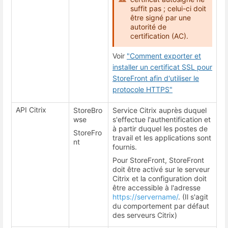
suffit pas ; celui-ci doit
être signé par une
autorité de
certification (AC).
Voir
"Comment exporter et
installer un certificat SSL pour
StoreFront afin d'utiliser le
protocole HTTPS"
API Citrix
StoreBro
Service Citrix auprès duquel
wse
s'effectue l'authentification et
à partir duquel les postes de
StoreFro
travail et les applications sont
nt
fournis.
Pour StoreFront, StoreFront
doit être activé sur le serveur
Citrix et la configuration doit
être accessible à l'adresse
https://servername/
. (Il s'agit
du comportement par défaut
des serveurs Citrix)