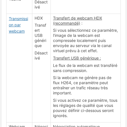
Désact
ivé
HDX
Transfert de webcam HDX
Transmissi
(recommandé)
:
on par
Transf
ert
Si vous sélectionnez ce paramètre,
webcam
USB
l'image de la webcam est
généri
compressée localement puis
que
envoyée au serveur via le canal
virtuel prévu à cet effet.
Désact
ivé
Transfert USB générique :
Le flux de la webcam est transféré
sans compression.
Si la webcam ne génère pas de
flux H264, ce paramètre peut
entraîner un trafic réseau très
important.
Si vous activez ce paramètre, tous
les réglages de qualité que vous
pouvez définir ci-dessous seront
ignorés.
Webcam
Négoci
Négociation automatique