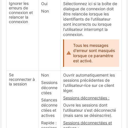
Ignorer les
Oui
Sélectionnez ici si la boîte de
erreurs de
dialogue de connexion doit
Non
connexion et
être relancée lorsque les
relancer la
identifiants de l'utilisateur
connexion
sont incorrects ou lorsque
l'utilisateur interrompt la
connexion.
Tous les messages
d'erreur sont masqués
lorsque ce paramètre
est activé.
Se
Non
Ouvrir automatiquement les
reconnecter à
sessions précédentes de
Sessions
la session
l'utilisateur·rice sur ce client
déconne
léger.
ctées
Sessions déconnectées :
Séances
déconne
Ouvre les sessions dont
ctées et
l'utilisateur s'est déconnecté
actives
(mais sans se désinscrire).
Rapide :
Sessions déconnectées et
sessions
actives :