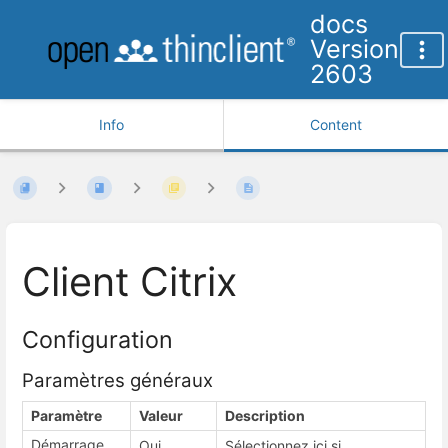
docs
Version
2603
Info
Content
Client Citrix
Configuration
Paramètres généraux
Paramètre
Valeur
Description
Démarrage
Oui
Sélectionnez ici si