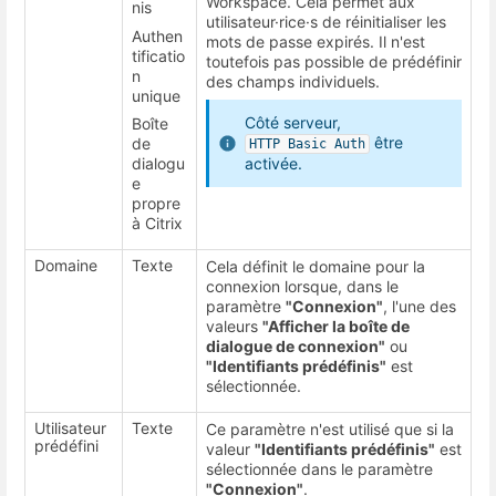
Workspace. Cela permet aux
nis
utilisateur·rice·s de réinitialiser les
Authen
mots de passe expirés. Il n'est
tificatio
toutefois pas possible de prédéfinir
n
des champs individuels.
unique
Côté serveur,
Boîte
être
de
HTTP Basic Auth
dialogu
activée.
e
propre
à Citrix
Domaine
Texte
Cela définit le domaine pour la
connexion lorsque, dans le
paramètre
"Connexion"
, l'une des
valeurs
"Afficher la boîte de
dialogue de connexion"
ou
"Identifiants prédéfinis"
est
sélectionnée.
Utilisateur
Texte
Ce paramètre n'est utilisé que si la
prédéfini
valeur
"Identifiants prédéfinis"
est
sélectionnée dans le paramètre
"Connexion"
.