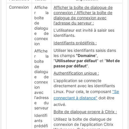
Connexion
Affiche
Afficher la boîte de dialogue de
r la
connexion / Afficher la boîte de
boîte
dialogue de connexion avec
de
l'adresse du serveur :
dialogu
L'utilisateur est invité à saisir ses
e de
identifiants.
connex
Identifiants prédéfinis :
ion
Utiliser les identifiants saisis dans
Affiche
les champs
"Domaine
",
r la
"
Utilisateur par défaut
" et "
Mot de
boîte
passe par défaut
".
de
dialogu
Authentification unique :
e de
L'application se connecte
connex
directement avec les identifiants
ion
Linux. Pour cela, le composant
"Se
avec
l'adress
connectant à distance"
doit être
e du
activé.
serveur
Boîte de dialogue propre à Citrix :
Identifi
Utilisez la boîte de dialogue de
ants
connexion de l'application Citrix
prédéfi