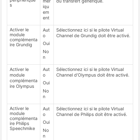
mér
du transfert générique.
s
iqu
em
ent
Activer le
Aut
Sélectionnez ici si le pilote Virtual
module
o
Channel de Grundig doit être activé.
complémenta
Oui
ire Grundig
No
n
Activer le
Aut
Sélectionnez ici si le pilote Virtual
module
o
Channel d'Olympus doit être activé.
complémenta
Oui
ire Olympus
No
n
Activer le
Aut
Sélectionnez ici si le pilote Virtual
module
o
Channel de Philips doit être activé.
complémenta
Oui
ire Philips
Speechmike
No
n