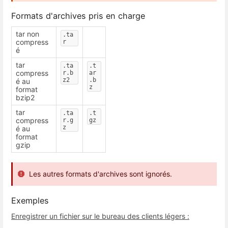
Formats d'archives pris en charge
tar non
.ta
compress
r
é
tar
.ta
.t
compress
r.b
ar
z2
.b
é au
z
format
bzip2
tar
.ta
.t
compress
r.g
gz
z
é au
format
gzip
Les autres formats d'archives sont ignorés.
Exemples
Enregistrer un fichier sur le bureau des clients légers :