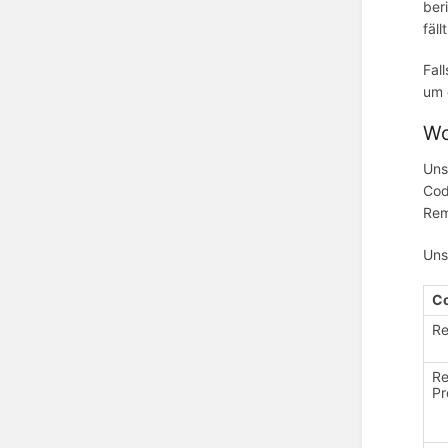
ber
fäl
Fal
um 
Wo
Uns
Cod
Rem
Uns
C
R
R
Pr