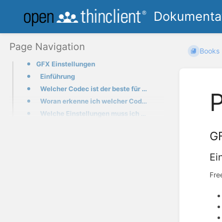
Dokumentat
Page Navigation
Books
GFX Einstellungen
Einführung
Welcher Codec ist der beste für mich?
Woran erkenne ich welcher Codec tatsächlich verwendet wird?
Welche Einstellungen muss ich im openthinclient Manager treffen?
GF
Ei
Fre