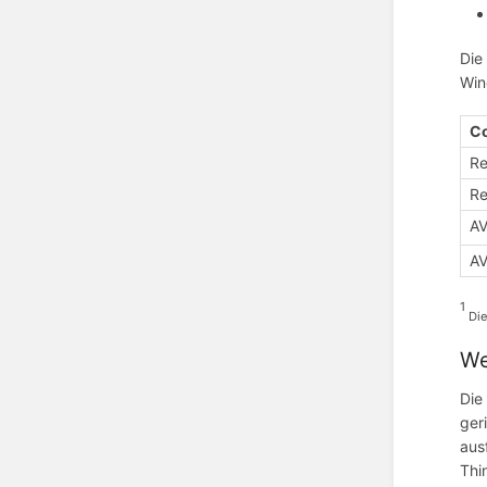
Die
Win
C
R
Re
A
A
1
Die
We
Die
ger
aus
Thi