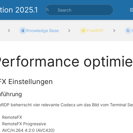
ion 2025.1
Knowledge Base
FreeRDP
Performance optimie
X Einstellungen
nführung
eRDP beherrscht vier relevante Codecs um das Bild vom Terminal Ser
RemoteFX
RemoteFX Progressive
AVC/H.264 4:2:0 (AVC420)