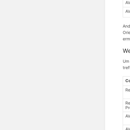
A
A
And
Ori
erm
We
Um 
tref
C
R
R
Pr
A
A