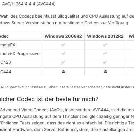
AVC/H.264 4:4:4 (AVC444)
 Wahl des Codecs beeinflusst Bildqualität und CPU Auslastung auf d
dows Server Version stehen nur bestimmte Codecs zur Verfügung:
odec
Windows 2008R2
Windows 2012R2
Wi
emoteFX
✅
✅
moteFX Progressive
✅
✅
VC420
✅
✅
VC444
⛔
⛔
 RDP Spezifikation lässt es zu, aber unsere Testserver scheinen dazu nicht in der L
lcher Codec ist der beste für mich?
 Advanced Video Codecs (AVCs), insbesondere AVC444, sind die mo
ingste CPU Auslastung auf dem Thinclient bei gleichzeitig geringer N
führlichen Tests zeigen, dass das nicht so einfach ist. Die richtige 
nclient Hardware, dem Server Betriebssystem, den Einstellungen am