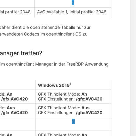
❔
ial profile: 2048
AVC Available 1, Initial profile: 2048
aher dient die oben stehende Tabelle nur zur
 verwendeten Codecs im openthinclient OS zu
anager treffen?
n im openthinclient Manager in der FreeRDP Anwendung
1
Windows 2019
ode:
An
GFX Thinclient Mode:
An
:
/gfx:AVC420
GFX Einstellungen:
/gfx:AVC420
ode:
Aus
GFX Thinclient Mode:
Aus
:
/gfx:AVC420
GFX Einstellungen:
/gfx:AVC420
❔
ode:
An
GFX Thinclient Mode:
An