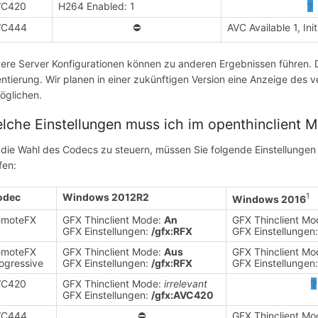
VC420
H264 Enabled: 1
❔
VC444
⛔
AVC Available 1, Init
ere Server Konfigurationen können zu anderen Ergebnissen führen. D
entierung. Wir planen in einer zukünftigen Version eine Anzeige des
öglichen.
lche Einstellungen muss ich im openthinclient M
die Wahl des Codecs zu steuern, müssen Sie folgende Einstellunge
fen:
odec
Windows 2012R2
1
Windows 2016
emoteFX
GFX Thinclient Mode:
An
GFX Thinclient M
GFX Einstellungen:
/gfx:RFX
GFX Einstellungen
emoteFX
GFX Thinclient Mode:
Aus
GFX Thinclient M
ogressive
GFX Einstellungen:
/gfx:RFX
GFX Einstellungen
VC420
GFX Thinclient Mode:
irrelevant
❔
GFX Einstellungen:
/gfx:AVC420
VC444
⛔
GFX Thinclient M