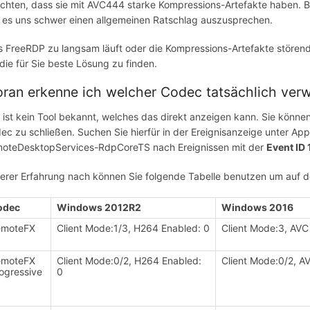
ichten, dass sie mit AVC444 starke Kompressions-Artefakte haben. Bei
lt es uns schwer einen allgemeinen Ratschlag auszusprechen.
ls FreeRDP zu langsam läuft oder die Kompressions-Artefakte störend 
die für Sie beste Lösung zu finden.
ran erkenne ich welcher Codec tatsächlich ver
 ist kein Tool bekannt, welches das direkt anzeigen kann. Sie könn
ec zu schließen. Suchen Sie hierfür in der Ereignisanzeige unter A
oteDesktopServices-RdpCoreTS nach Ereignissen mit der
Event ID
erer Erfahrung nach können Sie folgende Tabelle benutzen um auf 
odec
Windows 2012R2
Windows 2016
emoteFX
Client Mode:1/3, H264 Enabled: 0
Client Mode:3, AVC 
emoteFX
Client Mode:0/2, H264 Enabled:
Client Mode:0/2, AV
ogressive
0